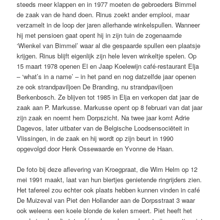
steeds meer klappen en in 1977 moeten de gebroeders Bimmel
de zaak van de hand doen. Rinus zoekt ander emplooi, maar
verzamelt in de loop der jaren allerhande winkelspullen. Wanneer
hij met pensioen gaat opent hij in zijn tuin de zogenaamde
‘Wienkel van Bimmel’ waar al die gespaarde spullen een plaatsje
krijgen. Rinus blijft eigenlijk zijn hele leven winkeltje spelen. Op
15 maart 1978 openen El en Jaap Koelewijn café-restaurant Elja
– ‘what’s in a name’ – in het pand en nog datzelfde jaar openen
ze ook strandpaviljoen De Branding, nu strandpaviljoen
Berkenbosch. Ze blijven tot 1985 in Elja en verkopen dat jaar de
zaak aan P. Markusse. Markusse opent op 8 februari van dat jaar
zijn zaak en noemt hem Dorpszicht. Na twee jaar komt Adrie
Dagevos, later uitbater van de Belgische Loodsensociëteit in
Vlissingen, in de zaak en hij wordt op zijn beurt in 1990
opgevolgd door Henk Ossewaarde en Yvonne de Haan.
De foto bij deze aflevering van Kroegpraat, die Wim Helm op 12
mei 1991 maakt, laat van hun biertjes genietende ringrijders zien.
Het tafereel zou echter ook plaats hebben kunnen vinden in café
De Muizeval van Piet den Hollander aan de Dorpsstraat 3 waar
ook weleens een koele blonde de kelen smeert. Piet heeft het