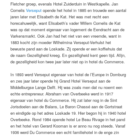
Fletcher groep, evenals Hotel Zuiderduin in Westkapelle. Jan
Cornelis
Verseput
opende het hotel in 1885 en trouwde een aantal
jaren later met Elisabeth de Kat. Het was met recht een
horecahuwelijk, want Elisabeth’s vader Willem Cornelis de Kat
was op dat moment eigenaar van logement de Eendracht aan de
Varkensmarkt. Ook Jan had het niet van een vreemde, want in
1883 kocht zijn moeder Wilhelmina Verseput-Verhulst het
bewuste pand aan de Loskade. Zij opende er een koffiehuis dat
de naam Gezelligheid kreeg. En gezelligheid kent geen tijd. Afijn,
de gezelligheid kon twee jaar later niet op in hotel du Commerce.
In 1893 werd Verseput eigenaar van hotel de l’Europe in Domburg
en zes jaar later opende hij Grand Hotel Verseput aan de
Middelburgse Lange Delft. Hij was zoals men dat nu noemt een
echte entrepreneur. Abraham van Overbeeke werd in 1917
eigenaar van hotel du Commerce. Hij zat later nog in de Sint
Jorisdoelen aan de Balans, Le Baron Chassé aan de Gortstraat
en eindigde op het adres Loskade 19. Hier begon hij in 1940 hotel
Overbeeke. Rond 1984 opende hotel Le Beau Rivage in het pand
en het hotel van Gerard Kooman is er anno nu nog steeds. Vanaf
1936 werd Du Commerce een echt familiehotel in de enge zin