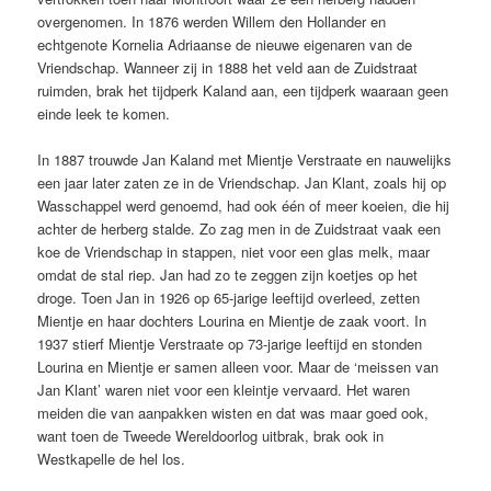
overgenomen. In 1876 werden Willem den Hollander en
echtgenote Kornelia Adriaanse de nieuwe eigenaren van de
Vriendschap. Wanneer zij in 1888 het veld aan de Zuidstraat
ruimden, brak het tijdperk Kaland aan, een tijdperk waaraan geen
einde leek te komen.
In 1887 trouwde Jan Kaland met Mientje Verstraate en nauwelijks
een jaar later zaten ze in de Vriendschap. Jan Klant, zoals hij op
Wasschappel werd genoemd, had ook één of meer koeien, die hij
achter de herberg stalde. Zo zag men in de Zuidstraat vaak een
koe de Vriendschap in stappen, niet voor een glas melk, maar
omdat de stal riep. Jan had zo te zeggen zijn koetjes op het
droge. Toen Jan in 1926 op 65-jarige leeftijd overleed, zetten
Mientje en haar dochters Lourina en Mientje de zaak voort. In
1937 stierf Mientje Verstraate op 73-jarige leeftijd en stonden
Lourina en Mientje er samen alleen voor. Maar de ‘meissen van
Jan Klant’ waren niet voor een kleintje vervaard. Het waren
meiden die van aanpakken wisten en dat was maar goed ook,
want toen de Tweede Wereldoorlog uitbrak, brak ook in
Westkapelle de hel los.