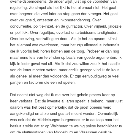
overheidsbemoeienis, de ander wijst juist op de voordelen van
regulering. Zo simpel als het lijkt is het allemaal niet. Het gaat
over jongeren die veel later op stap gaan dan vroeger. Het gaat
over veiligheid, omzetten en inkomstenderving. Over
concurrentie, politie-inzet, en de gunfactor. Over vrijheid, jaloezie
en politiek. Over regeltjes, overlast en arbeidsomstandigheden.
Over beleving, vertrutting en dorst. Als je het zo opsomt klinkt
het allemaal wat overdreven, maar het zijn allemaal subthema’s
die ik voorbij heb horen komen aan de toog. Probeer er dan nog
maar eens iets van te vinden op basis van goede argumenten. Ik
kijk in ieder geval wel uit. Als ik dat zou willen zou ik het naadje
van de kous moeten weten, maar eerlijk gezegd vind ik de kous
als geheel al meer dan voldoende. Er zijn eenvoudigweg te veel
partijen en factoren die een rol spelen.
Dat neemt niet weg dat ik me over het gehele proces keer op
keer verbaas. Dat de kwestie al jaren speelt is bekend, maar juist
daarom was het best opmerkelijk dat de proef opeens werd
aangekondigd en al zo snel gestart mocht worden. Opmerkelijk
was ook dat de Middelburgse burgemeester in aanloop naar het
besluit stelde dat er op Walcheren te weinig politie beschikbaar is
om de sluitingstijden van Middelburg en Vlissingen gelijk te