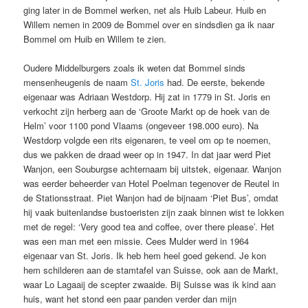
ging later in de Bommel werken, net als Huib Labeur. Huib en
Willem nemen in 2009 de Bommel over en sindsdien ga ik naar
Bommel om Huib en Willem te zien.
Oudere Middelburgers zoals ik weten dat Bommel sinds
mensenheugenis de naam
St. Joris
had. De eerste, bekende
eigenaar was Adriaan Westdorp. Hij zat in 1779 in St. Joris en
verkocht zijn herberg aan de ‘Groote Markt op de hoek van de
Helm’ voor 1100 pond Vlaams (ongeveer 198.000 euro). Na
Westdorp volgde een rits eigenaren, te veel om op te noemen,
dus we pakken de draad weer op in 1947. In dat jaar werd Piet
Wanjon, een Souburgse achternaam bij uitstek, eigenaar. Wanjon
was eerder beheerder van Hotel Poelman tegenover de Reutel in
de Stationsstraat. Piet Wanjon had de bijnaam ‘Piet Bus’, omdat
hij vaak buitenlandse bustoeristen zijn zaak binnen wist te lokken
met de regel: ‘Very good tea and coffee, over there please’. Het
was een man met een missie. Cees Mulder werd in 1964
eigenaar van St. Joris. Ik heb hem heel goed gekend. Je kon
hem schilderen aan de stamtafel van Suisse, ook aan de Markt,
waar Lo Lagaaij de scepter zwaaide. Bij Suisse was ik kind aan
huis, want het stond een paar panden verder dan mijn