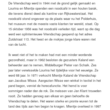
De Vriendschap werd in 1944 met de grond gelijk gemaakt en
Lourina en Mientje openden een noodcafé in een houten barak,
die tevens dienst deed als kantine van Rijkswaterstaat. Het
noodcafé stond ongeveer op de plaats waar nu het Polderhuis,
het museum met de meeste vaste klanten ter wereld, staat. Op
15 oktober 1956 was het noodcafé verleden tijd, want op die dag
werd een splinternieuwe Vriendschap geopend op het adres
Zuidstraat 113. Het feest en de mokjes jonge klare waren niet
van de lucht.
Ik weet niet of het te maken had met een minder wordende
gezondheid, maar in 1962 besloten de gezusters Kaland een
beheerder aan te nemen, Middelburger Pieter van Schaik. Zes
jaar later verwisselde Lourina het tijdelijke voor het eeuwige. Ze
werd 68 jaar. In 1971 verkocht Mientje Kaland de Vriendschap
aan Jacobus Wisse. Aangezien Wisse een winkel in textiel in het
pand begon, verviel de horecafunctie. Het hemd is voor
sommigen nader dan de rok. De meissen van Jan Klant trouwden
nooit. Ze hadden genoeg aan elkaar en geen behoefte de
Vriendschap te delen. Het waren sterke en pronte wuven tot de
tand des tijds aan hen begon te knagen. Mientje overleed in 1997