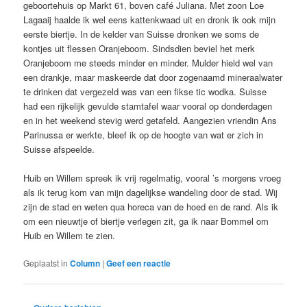
geboortehuis op Markt 61, boven café Juliana. Met zoon Loe
Lagaaij haalde ik wel eens kattenkwaad uit en dronk ik ook mijn
eerste biertje. In de kelder van Suisse dronken we soms de
kontjes uit flessen Oranjeboom. Sindsdien beviel het merk
Oranjeboom me steeds minder en minder. Mulder hield wel van
een drankje, maar maskeerde dat door zogenaamd mineraalwater
te drinken dat vergezeld was van een fikse tic wodka. Suisse
had een rijkelijk gevulde stamtafel waar vooral op donderdagen
en in het weekend stevig werd getafeld. Aangezien vriendin Ans
Parinussa er werkte, bleef ik op de hoogte van wat er zich in
Suisse afspeelde.
Huib en Willem spreek ik vrij regelmatig, vooral ’s morgens vroeg
als ik terug kom van mijn dagelijkse wandeling door de stad. Wij
zijn de stad en weten qua horeca van de hoed en de rand. Als ik
om een nieuwtje of biertje verlegen zit, ga ik naar Bommel om
Huib en Willem te zien.
Geplaatst in
Column
|
Geef een reactie
Bericht