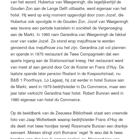
van het woord. Hubertus van Waegeningh, die tegelijkertijd de
Gouden Zon aan de Lange Delft uitbaatte, werd eigenaar van het
hotel. Hij werd op enig moment opgevolgd door zoon Jozef, die
Hubertus ook opvolgde in de Gouden Zon. Jozef van Waegeningh
was tevens een periode kastelein in sociëteit de Vergenoeging
aan de Markt. In 1960 nam Gerardina van Waegeningh de fakkel
over van vader Jozef. Ze stond erop mejuffrouw te worden
genoemd dus mejuffrouw zou het zijn. Gerardina zat vol plannen
en opende in 1975 restaurant de Twee Compagnieën dat een
aparte ingang aan de Stationsstraat kreeg. Het restaurant werd
van meet af aan gerund door Cor de Koster en Frans d’Huy. De
laatste opende later pension Roelant in de Koepoortstraat, nu
B&B ‘t Poorthuys. Lo Lagaaij, hij zat eerder in hotel Suisse aan
de Markt, werd in 1979 bedrijfsleider in Du Commerce, maar een
jaar later verkocht Gerardina haar hotel. Robert Bursian werd in
1980 eigenaar van hotel du Commerce.
Op de beeldbank van de Zeeuwse Bibliotheek staat een vreemde
foto van Jaap Wolterbeek waarop bedrijfsleider Frans d’Huy de
dis deelt met twee hondjes terwijl Rosemarie Bursian een drankje
serveert. Meteen dringt zich Bomans’ regel ‘Ik wou dat ik twee
hondjes was dan kon ik samen spelen’ op. Niemand kan van