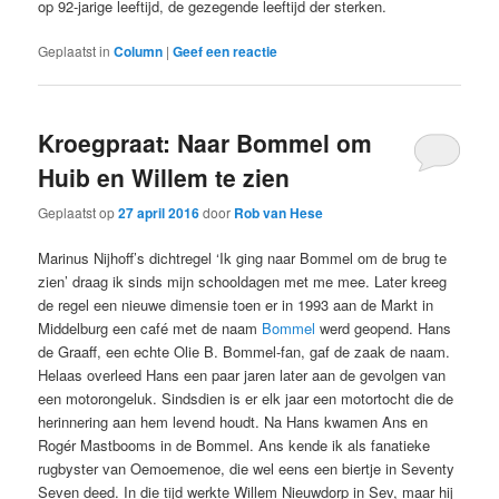
op 92-jarige leeftijd, de gezegende leeftijd der sterken.
Geplaatst in
Column
|
Geef een reactie
Kroegpraat: Naar Bommel om
Huib en Willem te zien
Geplaatst op
27 april 2016
door
Rob van Hese
Marinus Nijhoff’s dichtregel ‘Ik ging naar Bommel om de brug te
zien’ draag ik sinds mijn schooldagen met me mee. Later kreeg
de regel een nieuwe dimensie toen er in 1993 aan de Markt in
Middelburg een café met de naam
Bommel
werd geopend. Hans
de Graaff, een echte Olie B. Bommel-fan, gaf de zaak de naam.
Helaas overleed Hans een paar jaren later aan de gevolgen van
een motorongeluk. Sindsdien is er elk jaar een motortocht die de
herinnering aan hem levend houdt. Na Hans kwamen Ans en
Rogér Mastbooms in de Bommel. Ans kende ik als fanatieke
rugbyster van Oemoemenoe, die wel eens een biertje in Seventy
Seven deed. In die tijd werkte Willem Nieuwdorp in Sev, maar hij