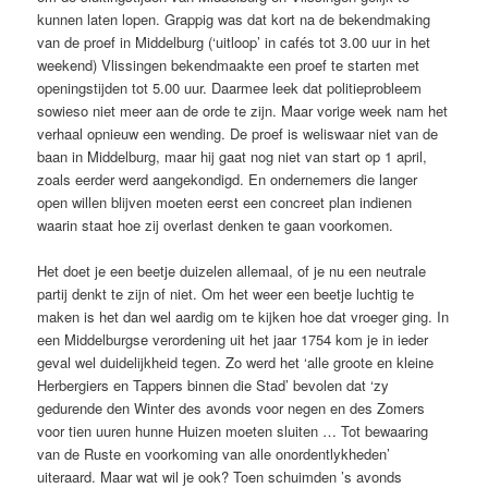
kunnen laten lopen. Grappig was dat kort na de bekendmaking
van de proef in Middelburg (‘uitloop’ in cafés tot 3.00 uur in het
weekend) Vlissingen bekendmaakte een proef te starten met
openingstijden tot 5.00 uur. Daarmee leek dat politieprobleem
sowieso niet meer aan de orde te zijn. Maar vorige week nam het
verhaal opnieuw een wending. De proef is weliswaar niet van de
baan in Middelburg, maar hij gaat nog niet van start op 1 april,
zoals eerder werd aangekondigd. En ondernemers die langer
open willen blijven moeten eerst een concreet plan indienen
waarin staat hoe zij overlast denken te gaan voorkomen.
Het doet je een beetje duizelen allemaal, of je nu een neutrale
partij denkt te zijn of niet. Om het weer een beetje luchtig te
maken is het dan wel aardig om te kijken hoe dat vroeger ging. In
een Middelburgse verordening uit het jaar 1754 kom je in ieder
geval wel duidelijkheid tegen. Zo werd het ‘alle groote en kleine
Herbergiers en Tappers binnen die Stad’ bevolen dat ‘zy
gedurende den Winter des avonds voor negen en des Zomers
voor tien uuren hunne Huizen moeten sluiten … Tot bewaaring
van de Ruste en voorkoming van alle onordentlykheden’
uiteraard. Maar wat wil je ook? Toen schuimden ’s avonds