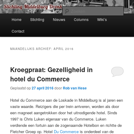
Spring
Spring
de organisatie achter de *.dronk websites
naar
naar
Zoek
de
de
Hoofdmenu
Home
Stichting
Nieuws
Columns
Wiki’s
primaire
secundaire
Stichting (Middelburg) Dronk
inhoud
inhoud
Contact
MAANDELIJKS ARCHIEF:
APRIL 2016
Kroegpraat: Gezelligheid in
hotel du Commerce
Geplaatst op
27 april 2016
door
Rob van Hese
Hotel du Commerce aan de Loskade in Middelburg is al jaren een
vaste waarde. Reizigers die per trein arriveren, worden als door
een magneet aangetrokken door het uitnodigende hotel. Sinds
1997 is Chris Luken eigenaar van du Commerce. Luken
verdiende een fortuin aan de zogenaamde Hotelbon en richtte de
Fletcher Groep op. Hotel
Du Commerce
is onderdeel van de