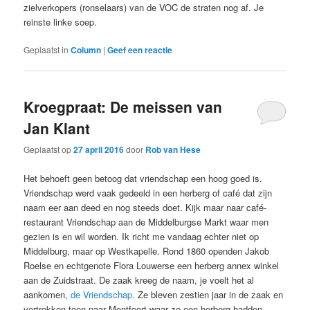
zielverkopers (ronselaars) van de VOC de straten nog af. Je
reinste linke soep.
Geplaatst in
Column
|
Geef een reactie
Kroegpraat: De meissen van
Jan Klant
Geplaatst op
27 april 2016
door
Rob van Hese
Het behoeft geen betoog dat vriendschap een hoog goed is.
Vriendschap werd vaak gedeeld in een herberg of café dat zijn
naam eer aan deed en nog steeds doet. Kijk maar naar café-
restaurant Vriendschap aan de Middelburgse Markt waar men
gezien is en wil worden. Ik richt me vandaag echter niet op
Middelburg, maar op Westkapelle. Rond 1860 openden Jakob
Roelse en echtgenote Flora Louwerse een herberg annex winkel
aan de Zuidstraat. De zaak kreeg de naam, je voelt het al
aankomen,
de Vriendschap
. Ze bleven zestien jaar in de zaak en
vertrokken toen naar Montfoort waar ze een herberg hadden