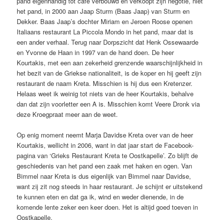
pand eigenhandig tot café verbouwd en verkoopt zijn negotie, niet
het pand, in 2000 aan Jaap Sturm (Baas Jaap) van Sturm en
Dekker. Baas Jaap’s dochter Miriam en Jeroen Roose openen
Italiaans restaurant La Piccola Mondo in het pand, maar dat is
een ander verhaal. Terug naar Dorpszicht dat Henk Ossewaarde
en Yvonne de Haan in 1997 van de hand doen. De heer
Kourtakis, met een aan zekerheid grenzende waarschijnlijkheid in
het bezit van de Griekse nationaliteit, is de koper en hij geeft zijn
restaurant de naam Kreta. Misschien is hij dus een Kretenzer.
Helaas weet ik weinig tot niets van de heer Kourtakis, behalve
dan dat zijn voorletter een A is. Misschien komt Veere Dronk via
deze Kroegpraat meer aan de weet.
Op enig moment neemt Marja Davidse Kreta over van de heer
Kourtakis, wellicht in 2006, want in dat jaar start de Facebook-
pagina van ‘Grieks Restaurant Kreta te Oostkapelle’. Zo blijft de
geschiedenis van het pand een zaak met haken en ogen. Van
Bimmel naar Kreta is dus eigenlijk van Bimmel naar Davidse,
want zij zit nog steeds in haar restaurant. Je schijnt er uitstekend
te kunnen eten en dat ga ik, wind en weder dienende, in de
komende lente zeker een keer doen. Het is altijd goed toeven in
Oostkapelle.