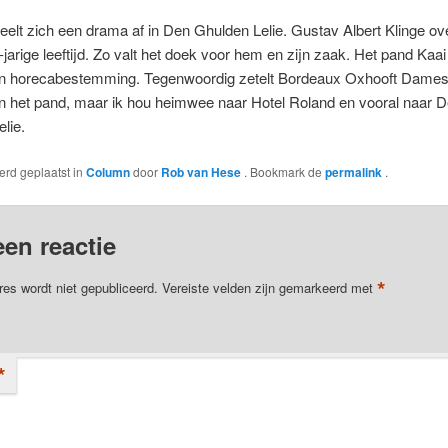
eelt zich een drama af in Den Ghulden Lelie. Gustav Albert Klinge ove
-jarige leeftijd. Zo valt het doek voor hem en zijn zaak. Het pand Kaai
zijn horecabestemming. Tegenwoordig zetelt Bordeaux Oxhooft Dam
n het pand, maar ik hou heimwee naar Hotel Roland en vooral naar 
lie.
werd geplaatst in
Column
door
Rob van Hese
. Bookmark de
permalink
.
een reactie
*
res wordt niet gepubliceerd.
Vereiste velden zijn gemarkeerd met
*