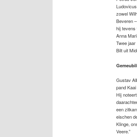
Ludovicus 
zowel Wilh
Beveren – 
hij tevens
Anna Maria
Twee jaar 
Bilt uit M
Gemeubil
Gustav Alb
pand Kaai
Hij noteer
daarachter
een zitkam
eischen de
Klinge, on
Veere.”