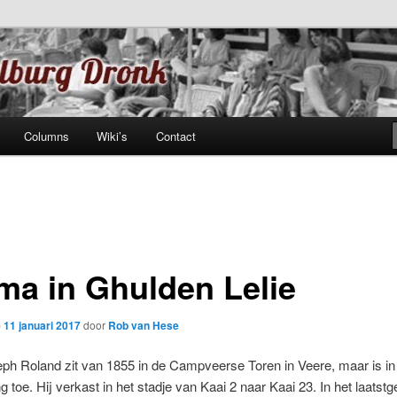
k websites
ddelburg) Dronk
Columns
Wiki’s
Contact
ma in Ghulden Lelie
p
11 januari 2017
door
Rob van Hese
ph Roland zit van 1855 in de Campveerse Toren in Veere, maar is i
g toe. Hij verkast in het stadje van Kaai 2 naar Kaai 23. In het laats