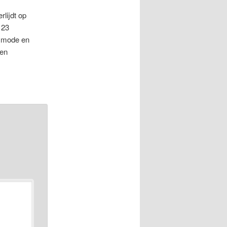
rlijdt op
 23
esmode en
Den