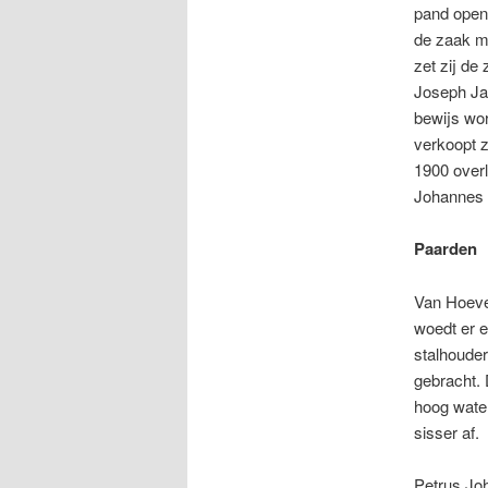
pand opent
de zaak me
zet zij de
Joseph Ja
bewijs wor
verkoopt z
1900 over
Johannes 
Paarden
Van Hoeve 
woedt er e
stalhouder
gebracht. 
hoog wate
sisser af.
Petrus Joh