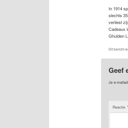
In 1914 sp
slechts 35
verliest 
Cadeaux i
Ghulden Le
Dit bericht 
Geef 
Je e-mailad
Reactie