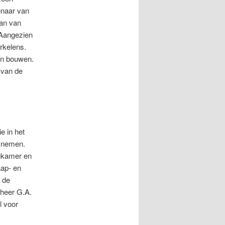
enaar van
Jan van
 Aangezien
rkelens.
en bouwen.
 van de
e in het
e nemen.
agkamer en
aap- en
r de
 heer G.A.
l voor