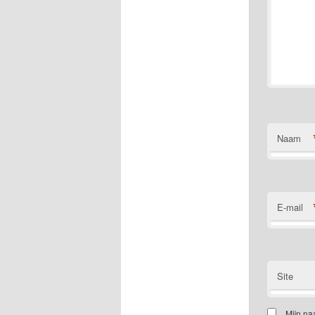
Naam
E-mail
Site
Mijn na