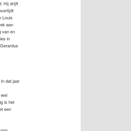
Hij drijft
erlijdt
n Louis
rek aan
g van en
ies in
 Gerardus
In dat jaar
 wei
g is het
et een
zoon