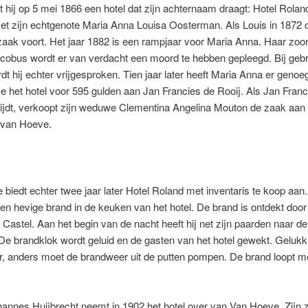
 hij op 5 mei 1866 een hotel dat zijn achternaam draagt: Hotel Roland. 
t zijn echtgenote Maria Anna Louisa Oosterman. Als Louis in 1872 ov
 zaak voort. Het jaar 1882 is een rampjaar voor Maria Anna. Haar zoo
cobus wordt er van verdacht een moord te hebben gepleegd. Bij geb
dt hij echter vrijgesproken. Tien jaar later heeft Maria Anna er genoe
e het hotel voor 595 gulden aan Jan Francies de Rooij. Als Jan Franc
lijdt, verkoopt zijn weduwe Clementina Angelina Mouton de zaak aan
van Hoeve.
biedt echter twee jaar later Hotel Roland met inventaris te koop aan. 
en hevige brand in de keuken van het hotel. De brand is ontdekt door
 Castel. Aan het begin van de nacht heeft hij net zijn paarden naar de
De brandklok wordt geluid en de gasten van het hotel gewekt. Gelukki
r, anders moet de brandweer uit de putten pompen. De brand loopt m
annes Huijbrecht neemt in 1902 het hotel over van Van Hoeve. Zijn 