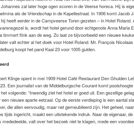
Johannes zal later hoge ogen scoren in de Veerse horeca. Hij is eig
elmina als de Vriendschap in de Kapellestraat. In 1906 komt Jacob 
hij heeft eerder in de Campveerse Toren gezeten – in Hotel Roland.
 varensgezel is, wordt het hotel gerund door echtgenote Anna Maria E
 timmert flink aan de weg. Zo laat ze bijvoorbeeld een nieuwe keuk
later valt echter al het doek voor Hotel Roland. Mr. François Nicolaas
iddelburg koopt het pand Kaai 23 voor 1005 gulden.
eerd
ert Klinge opent in mei 1909 Hotel Café Restaurant Den Ghulden Leli
 23. Een journalist van de Middelburgsche Courant komt poolshoogt
t het volgende: “Inwendig ziet het hotel er goed uit. Een gezellige gel
 een nieuwe aparte eetzaal. Op de eerste verdieping is een aantal sl
er, die allen eenvoudig, maar net gemeubileerd zijn. Het geheel, naa
s tijds ingericht, maakt een uitstekende indruk. Naar de eigenaar, de
s mededeelde, valt over het bezoek niet te klagen, mede een voordee