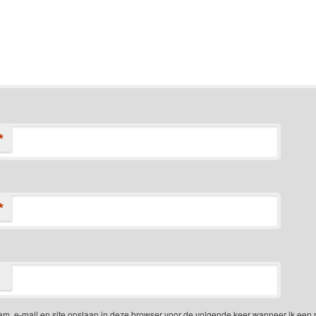
*
*
am, e-mail en site opslaan in deze browser voor de volgende keer wanneer ik een 