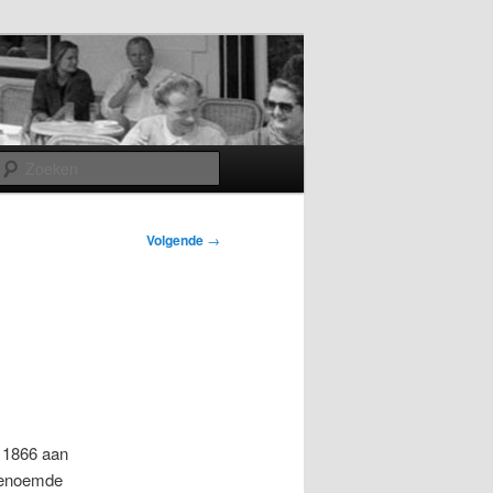
Zoeken
Volgende
→
n 1866 aan
tgenoemde