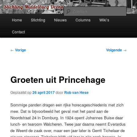
Spring
de organisatie achter de *.dronk websites
naar
Zoek
de
Hoofdmenu
Home
Stichting
Nieuws
Columns
Wiki’s
primaire
Stichting (Middelburg) Dronk
inhoud
Contact
Bericht
←
Vorige
Volgende
→
navigatie
Groeten uit Princehage
Geplaatst op
26 april 2017
door
Rob van Hese
Sommige panden dragen een rijke horecageschiedenis met zich
mee. Dat is bijvoorbeeld het geval met het pand aan de
Noordstraat 24 in Domburg. In 1924 opent Johannes Buise daar
lunch- en tearoom Walcheren. Twee jaar daarna neemt Everardus
de Weerd de zaak over, maar een jaar later is Gerrit Tichelaar de
nieuwe eigenaar. Tichelaar blijft vijf jaar in zijn zaak hangen. In