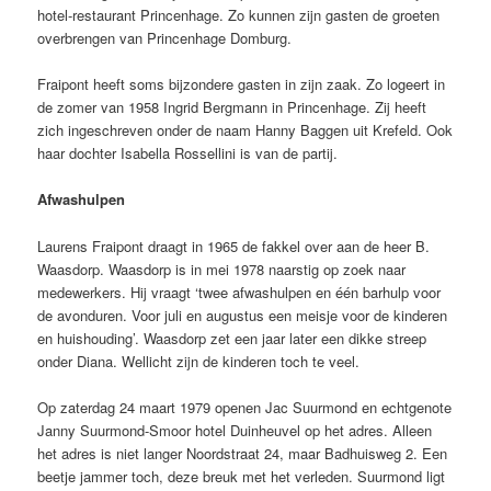
hotel-restaurant Princenhage. Zo kunnen zijn gasten de groeten
overbrengen van Princenhage Domburg.
Fraipont heeft soms bijzondere gasten in zijn zaak. Zo logeert in
de zomer van 1958 Ingrid Bergmann in Princenhage. Zij heeft
zich ingeschreven onder de naam Hanny Baggen uit Krefeld. Ook
haar dochter Isabella Rossellini is van de partij.
Afwashulpen
Laurens Fraipont draagt in 1965 de fakkel over aan de heer B.
Waasdorp. Waasdorp is in mei 1978 naarstig op zoek naar
medewerkers. Hij vraagt ‘twee afwashulpen en één barhulp voor
de avonduren. Voor juli en augustus een meisje voor de kinderen
en huishouding’. Waasdorp zet een jaar later een dikke streep
onder Diana. Wellicht zijn de kinderen toch te veel.
Op zaterdag 24 maart 1979 openen Jac Suurmond en echtgenote
Janny Suurmond-Smoor hotel Duinheuvel op het adres. Alleen
het adres is niet langer Noordstraat 24, maar Badhuisweg 2. Een
beetje jammer toch, deze breuk met het verleden. Suurmond ligt