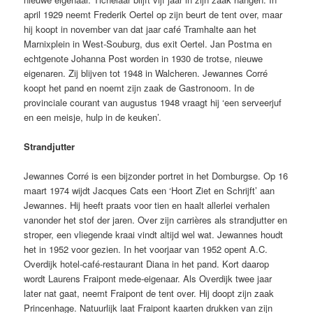
april 1929 neemt Frederik Oertel op zijn beurt de tent over, maar
hij koopt in november van dat jaar café Tramhalte aan het
Marnixplein in West-Souburg, dus exit Oertel. Jan Postma en
echtgenote Johanna Post worden in 1930 de trotse, nieuwe
eigenaren. Zij blijven tot 1948 in Walcheren. Jewannes Corré
koopt het pand en noemt zijn zaak de Gastronoom. In de
provinciale courant van augustus 1948 vraagt hij ‘een serveerjuf
en een meisje, hulp in de keuken’.
Strandjutter
Jewannes Corré is een bijzonder portret in het Domburgse. Op 16
maart 1974 wijdt Jacques Cats een ‘Hoort Ziet en Schrijft’ aan
Jewannes. Hij heeft praats voor tien en haalt allerlei verhalen
vanonder het stof der jaren. Over zijn carrières als strandjutter en
stroper, een vliegende kraai vindt altijd wel wat. Jewannes houdt
het in 1952 voor gezien. In het voorjaar van 1952 opent A.C.
Overdijk hotel-café-restaurant Diana in het pand. Kort daarop
wordt Laurens Fraipont mede-eigenaar. Als Overdijk twee jaar
later nat gaat, neemt Fraipont de tent over. Hij doopt zijn zaak
Princenhage. Natuurlijk laat Fraipont kaarten drukken van zijn