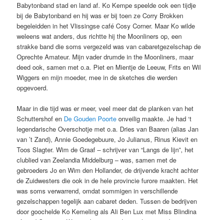
Babytonband stad en land af. Ko Kempe speelde ook een tijdje
bij de Babytonband en hij was er bij toen ze Corry Brokken
begeleidden in het Vlissingse café Cosy Corner. Maar Ko wilde
weleens wat anders, dus richtte hij the Moonliners op, een
strakke band die soms vergezeld was van cabaretgezelschap de
Oprechte Amateur. Mijn vader drumde in the Moonliners, maar
deed ook, samen met o.a. Piet en Mientje de Leeuw, Frits en Wil
Wiggers en mijn moeder, mee in de sketches die werden
opgevoerd.
Maar in die tijd was er meer, veel meer dat de planken van het
Schuttershof en
De Gouden Poorte
onveilig maakte. Je had ‘t
legendarische Overschotje met o.a. Dries van Baaren (alias Jan
van ’t Zand), Annie Goedegebuure, Jo Julianus, Rinus Kievit en
Toos Slagter. Wim de Graaf – schrijver van “Langs de lijn”, het
clublied van Zeelandia Middelburg – was, samen met de
gebroeders Jo en Wim den Hollander, de drijvende kracht achter
de Zuidwesters die ook in de hele provincie furore maakten. Het
was soms verwarrend, omdat sommigen in verschillende
gezelschappen tegelijk aan cabaret deden. Tussen de bedrijven
door goochelde Ko Kemeling als Ali Ben Lux met Miss Blindina