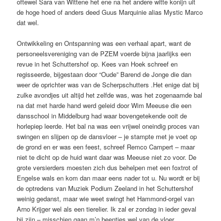
oftewel Sara van Wittene het ene na het andere witte konijn uit
de hoge hoed of anders deed Guus Marquinie alias Mystic Marco
dat wel.
Ontwikkeling en Ontspanning was een verhaal apart, want de
personeelsvereniging van de PZEM voerde bijna jaarlijks een
revue in het Schuttershof op. Kees van Hoek schreef en
regisseerde, bijgestaan door “Oude” Barend de Jonge die dan
weer de oprichter was van de Scherpschutters .Het enige dat bij
zulke avondjes uit altijd het zelfde was, was het zogenaamde bal
na dat met harde hand werd geleid door Wim Meeuse die een
dansschool in Middelburg had waar bovengetekende ooit de
horlepiep leerde. Het bal na was een vrijwel oneindig proces van
swingen en slijpen op de dansvloer – je stampte met je voet op
de grond en er was een feest, schreef Remco Campert – maar
niet te dicht op de huid want daar was Meeuse niet zo voor. De
grote versierders moesten zich dus behelpen met een foxtrot of
Engelse wals en kom dan maar eens nader tot u. Nu wordt er bij
de optredens van Muziek Podium Zeeland in het Schuttershof
weinig gedanst, maar wie weet swingt het Hammond-orgel van
Arno Krijger wel als een tierelier. Ik zal er zondag in ieder geval
bij zijn – misschien gaan m’n beentjes wel van de vloer.