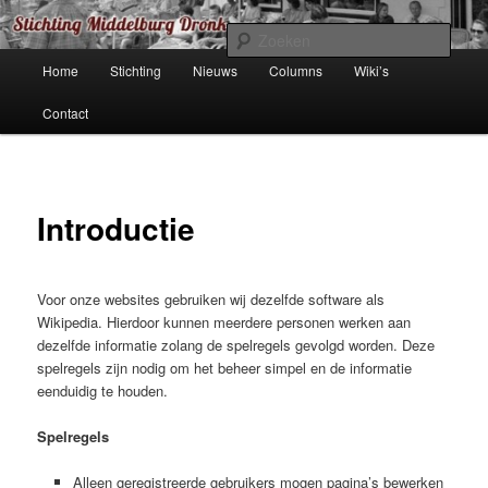
Spring
de organisatie achter de *.dronk websites
naar
Zoek
de
Hoofdmenu
Home
Stichting
Nieuws
Columns
Wiki’s
primaire
Stichting (Middelburg) Dronk
inhoud
Contact
Introductie
Voor onze websites gebruiken wij dezelfde software als
Wikipedia. Hierdoor kunnen meerdere personen werken aan
dezelfde informatie zolang de spelregels gevolgd worden. Deze
spelregels zijn nodig om het beheer simpel en de informatie
eenduidig te houden.
Spelregels
Alleen geregistreerde gebruikers mogen pagina’s bewerken