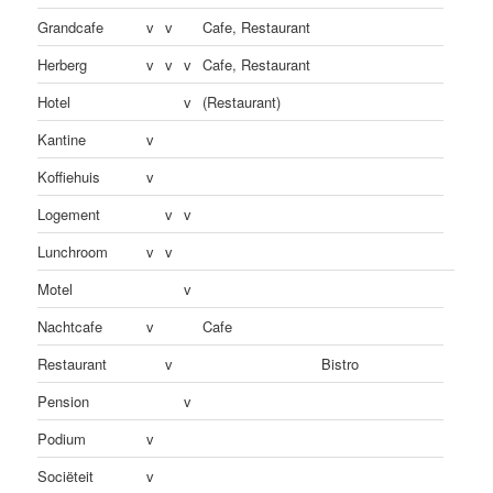
Grandcafe
v
v
Cafe, Restaurant
Herberg
v
v
v
Cafe, Restaurant
Hotel
v
(Restaurant)
Kantine
v
Koffiehuis
v
Logement
v
v
Lunchroom
v
v
Motel
v
Nachtcafe
v
Cafe
Restaurant
v
Bistro
Pension
v
Podium
v
Sociëteit
v