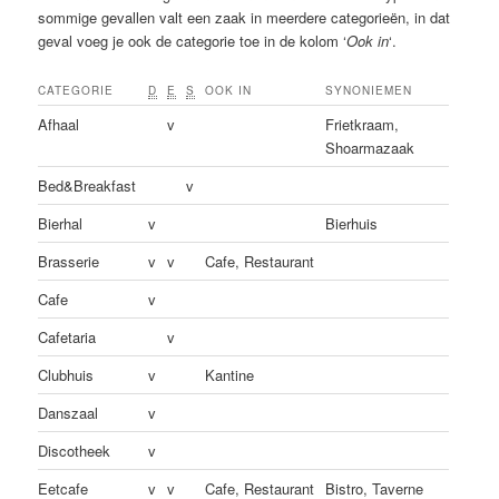
sommige gevallen valt een zaak in meerdere categorieën, in dat
geval voeg je ook de categorie toe in de kolom ‘
Ook in
‘.
CATEGORIE
D
E
S
OOK IN
SYNONIEMEN
Afhaal
v
Frietkraam,
Shoarmazaak
Bed&Breakfast
v
Bierhal
v
Bierhuis
Brasserie
v
v
Cafe, Restaurant
Cafe
v
Cafetaria
v
Clubhuis
v
Kantine
Danszaal
v
Discotheek
v
Eetcafe
v
v
Cafe, Restaurant
Bistro, Taverne